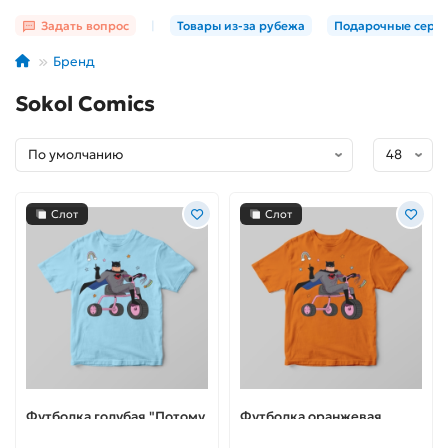
Задать вопрос
|
Товары из-за рубежа
Подарочные серт
Бренд
Sokol Comics
Слот
Слот
Футболка голубая "Потому
Футболка оранжевая
что я Бэтс"
"Потому что я Бэтс"