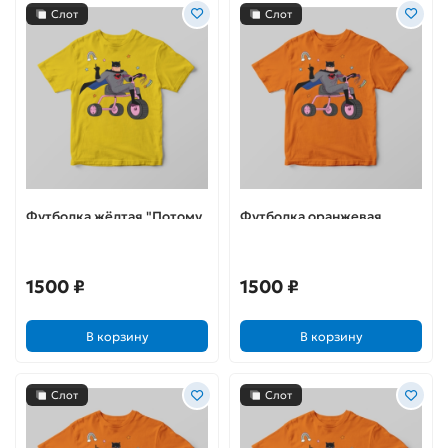
Слот
Слот
Футболка жёлтая "Потому
Футболка оранжевая
что я Бэтс"
"Потому что я Бэтс"
1500 ₽
1500 ₽
В корзину
В корзину
Слот
Слот