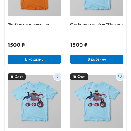
Футболка оранжевая
Футболка голубая "Потому
"Потому что я Бэтс"
что я Бэтс"
1500 ₽
1500 ₽
В корзину
В корзину
Слот
Слот