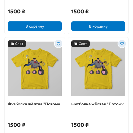
1500 ₽
1500 ₽
В корзину
В корзину
Слот
Слот
Футболка жёлтая "Потому
Футболка жёлтая "Потому
что я Бэтс"
что я Бэтс"
1500 ₽
1500 ₽