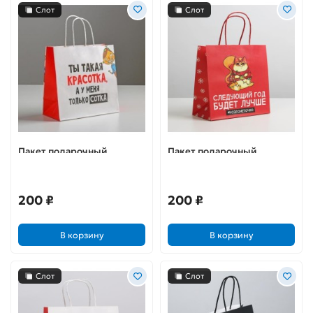
Слот
Слот
Пакет подарочный
Пакет подарочный
«Красотка»
«Следующий год будет
лучше»
200 ₽
200 ₽
В корзину
В корзину
Слот
Слот