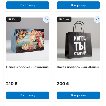
В корзину
В корзину
Слот
Слот
Пакет-коробка «Рождение
Пакет подарочный «Капец
Венеры»
ты старый»
210 ₽
200 ₽
В корзину
В корзину