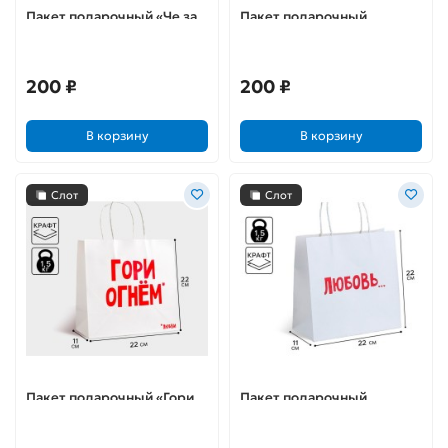
Пакет подарочный «Че за
Пакет подарочный
х*рня? Хочу другую
«Ничего не сбудется»
надпись»
200 ₽
200 ₽
В корзину
В корзину
Слот
Слот
Пакет подарочный «Гори
Пакет подарочный
огнем»
«Любовь»