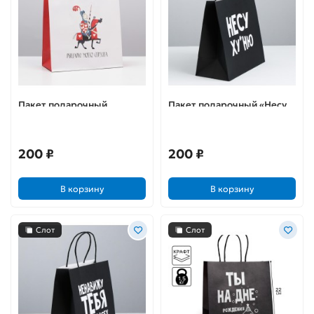
Пакет подарочный
Пакет подарочный «Несу
«Рыцарю»
xу*ню»
200 ₽
200 ₽
В корзину
В корзину
Слот
Слот