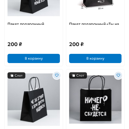
Пакет подарочный
Пакет подарочный «Ты на
«Ненавижу тебя меньше
дне»
всех»
200 ₽
200 ₽
В корзину
В корзину
Слот
Слот