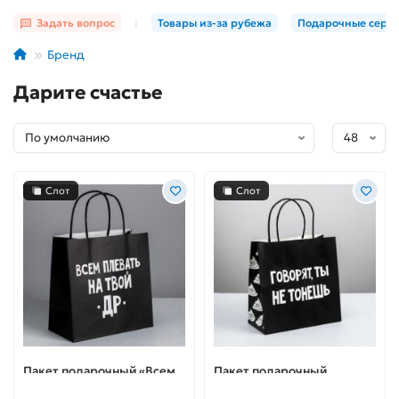
Задать вопрос
|
Товары из-за рубежа
Подарочные серт
Бренд
Дарите счастье
Слот
Слот
Пакет подарочный «Всем
Пакет подарочный
плевать на твой др»
«Говорят, ты не тонешь»