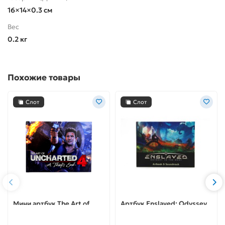
16×14×0.3 см
Вес
0.2 кг
Похожие товары
Слот
Слот
Мини артбук The Art of
Артбук Enslaved: Odyssey
Uncharted 4: A Thief's End
to the West Artbook &
Soundtrack