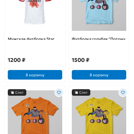
Мужская футболка Star
Футболка голубая "Потому
Wars Elite Guard (M)
что я Бэтс"
1200 ₽
1500 ₽
В корзину
В корзину
Слот
Слот