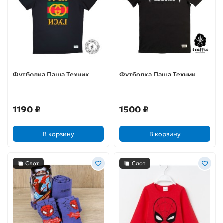
Футболка Паша Техник
Футболка Паша Техник
«Гуси» (размер S)
«Поясни за шмот» (S)
1190 ₽
1500 ₽
В корзину
В корзину
Слот
Слот