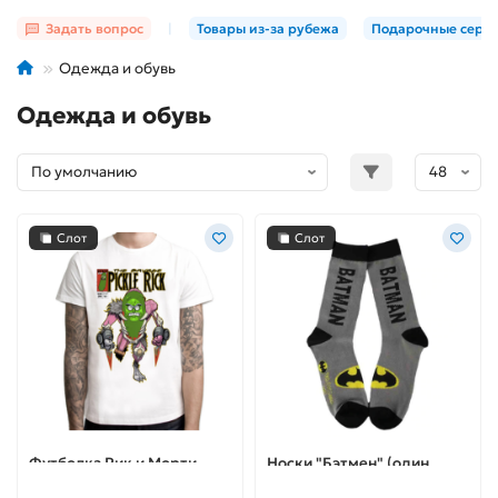
Задать вопрос
|
Товары из-за рубежа
Подарочные серт
Одежда и обувь
Одежда и обувь
Слот
Слот
Футболка Рик и Морти
Носки "Бэтмен" (один
размер 36-50)