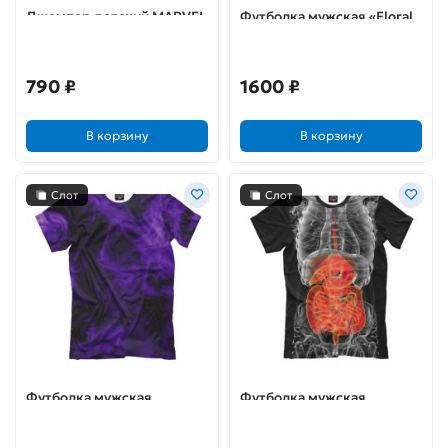
Джемпер детский MARVEL
Футболка мужская «Floral
Skeleton», размер L
790 ₽
1600 ₽
В корзину
В корзину
Слот
Слот
Футболка мужская
Футболка мужская
«Сиреневый дым», размер
«Рентген», размер L
L