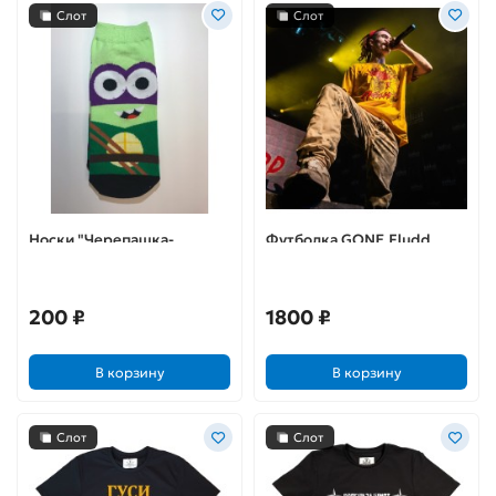
Слот
Слот
Носки "Черепашка-
Футболка GONE.Fludd
ниндзя" (один размер 36-
«ILLFIGHTYOU» (M)
42)
200 ₽
1800 ₽
В корзину
В корзину
Слот
Слот