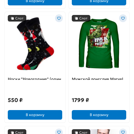
В корзину
В корзину
Слот
Слот
Носки "Новогодние" (один
Мужской лонгслив Marvel
размер 38-44)
X-mas Hulk (M)
550 ₽
1799 ₽
В корзину
В корзину
Слот
Слот