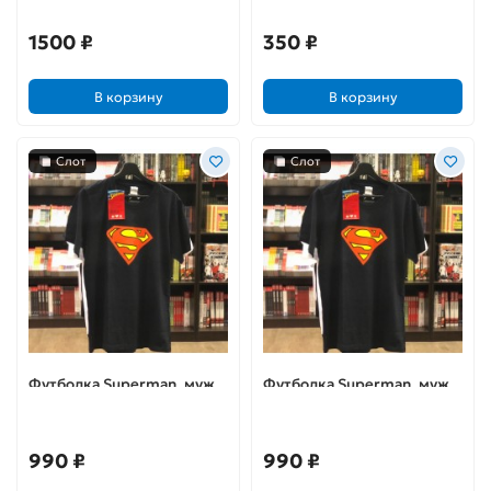
1500 ₽
350 ₽
В корзину
В корзину
Слот
Слот
Футболка Superman, муж ,
Футболка Superman, муж ,
S (46) , синий
L (50) , синий
990 ₽
990 ₽