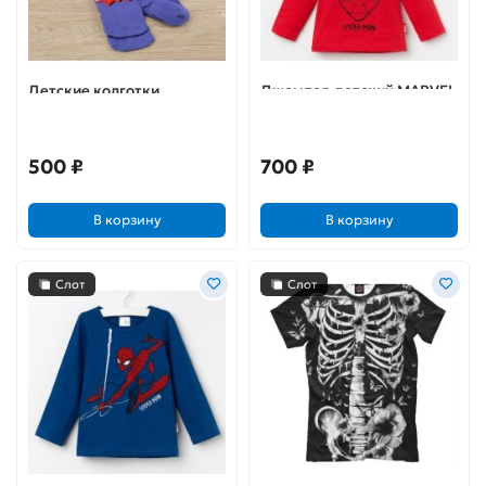
Детские колготки
Джемпер детский MARVEL
"Человек Паук: Самый
смелый" рост 104-110 см,
4-5 лет
500 ₽
700 ₽
В корзину
В корзину
Слот
Слот