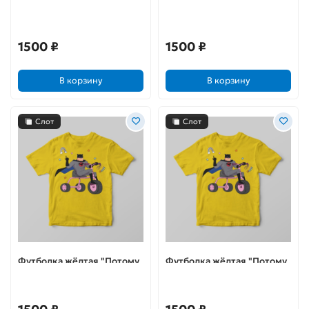
Tee: Fortnite: Ragnarok (M)
что я Бэтс"
1500 ₽
1500 ₽
В корзину
В корзину
Слот
Слот
Футболка жёлтая "Потому
Футболка жёлтая "Потому
что я Бэтс"
что я Бэтс"