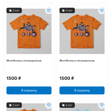
Слот
Слот
Футболка оранжевая
Футболка оранжевая
"Потому что я Бэтс"
"Потому что я Бэтс"
1500 ₽
1500 ₽
В корзину
В корзину
Слот
Слот