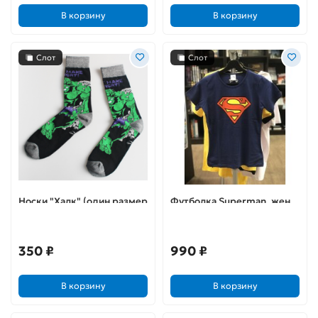
В корзину
В корзину
Слот
Слот
Носки "Халк" (один размер
Футболка Superman, жен ,
38-44)
M (46) , синий
350 ₽
990 ₽
В корзину
В корзину