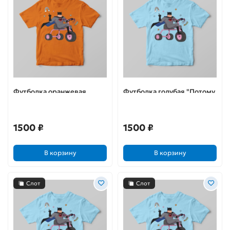
Футболка оранжевая
Футболка голубая "Потому
"Потому что я Бэтс"
что я Бэтс"
1500 ₽
1500 ₽
В корзину
В корзину
Слот
Слот