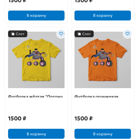
1500 ₽
1500 ₽
В корзину
В корзину
Слот
Слот
Футболка жёлтая "Потому
Футболка оранжевая
что я Бэтс"
"Потому что я Бэтс"
1500 ₽
1500 ₽
В корзину
В корзину