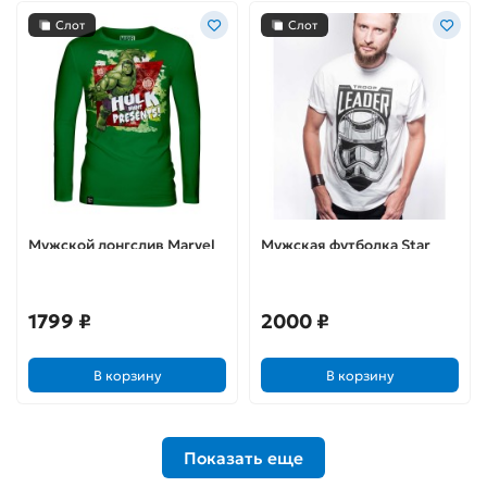
Слот
Слот
Мужской лонгслив Marvel
Мужская футболка Star
X-mas Hulk (S)
Wars Troop Leader (M)
1799 ₽
2000 ₽
В корзину
В корзину
Показать еще