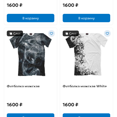
1600 ₽
1600 ₽
В корзину
В корзину
Слот
Слот
Футболка мужская
Футболка мужская White
«Абстракция в дыму»,
patterns, размер S
размер S
1600 ₽
1600 ₽