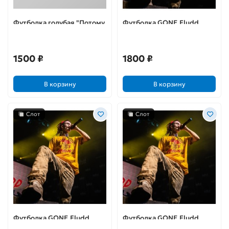
Футболка голубая "Потому
Футболка GONE.Fludd
что я Бэтс"
«ILLFIGHTYOU» (L)
1500 ₽
1800 ₽
В корзину
В корзину
Слот
Слот
Футболка GONE.Fludd
Футболка GONE.Fludd
«ILLFIGHTYOU» (XL)
«ILLFIGHTYOU» (XXL)