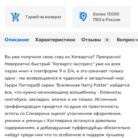
Более 15000
7 дней на возврат
ПВЗ в России
Описание
Характеристики
Отзывы
Вопрос-
0
Вы уже получили свою сову из Хогвартса? Прекрасно!
Невероятно быстрый "Хогвартс-экспресс" уже на всех
парах мчит к платформе 9 и 3/4, и это означает только
одно - мы возвращаемся в чудесный и загадочный мир
Гарри Поттера!В серии "Вселенная Harry Potter" найдется
все, что нужно начинающему волшебнику - блокноты,
скетчбуки, закладки, значки и не только. Истинным
гриффиндорцам придется по душе их практичность,
эстеты со Слизерина оценят утонченное оформление,
умники и умницы с Когтеврана останутся довольны
содержанием, а добродушные пуффендуйцы обязательно
найдут среди них что-то особенное в подарок лучшему