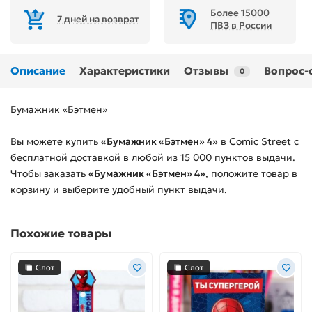
Более 15000
7 дней на возврат
ПВЗ в России
Описание
Характеристики
Отзывы
Вопрос-
0
Бумажник «Бэтмен»
Вы можете купить
«Бумажник «Бэтмен» 4»
в Comic Street с
бесплатной доставкой в любой из
15 000
пунктов выдачи.
Чтобы заказать
«Бумажник «Бэтмен» 4»
, положите товар в
корзину и выберите удобный пункт выдачи.
Похожие товары
Слот
Слот