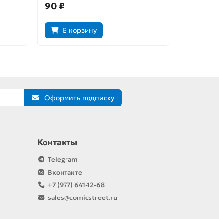
90 ₽
300 ₽
В корзину
В к
Оформить подписку
Контакты
Telegram
Вконтакте
+7 (977) 641-12-68
sales@comicstreet.ru