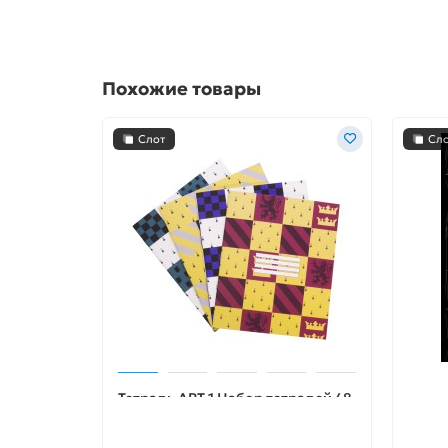
Похожие товары
Слот
Сл
Тетрадь ART 1 Набор тетрадей 48
Лист 
л. 4шт. ARTM109