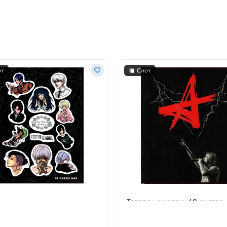
от
Слот
стикеров «Tokyo Ghoul»
Тетрадь в клетку 48 листов
(Алиса)