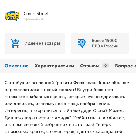
Comic Street
продавец
Более 15000
7 дней на возврат
ПВЗ в России
Описание
Характеристики
Отзывы
Вопрос-
0
Скетчбук из вселенной Гравити Фолз волшебным образом
перевоплотился в новый формат! Внутри блокнота —
множество забавных сценок, которые нужно дорисовать
или дописать, используя всю мощь воображения.
Интересно, что хранится в тайнике дяди Стэна? Может,
Дипперу пора сменить имидж? Мейбл снова влюбилась,
и кто же ее новый избранник на этот раз? Теперь
с помощью красок, фломастеров, цветных карандашей