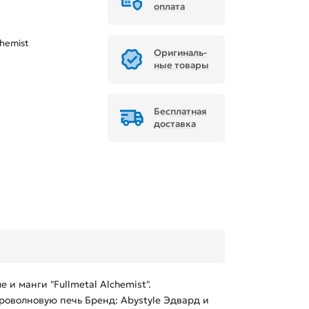
оплата
chemist
Ори­ги­наль­
ные товары
Бесплатная
доставка
и манги "Fullmetal Alchemist".
оволновую печь Бренд: Abystyle Эдвард и