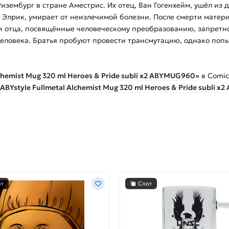
зембург в стране Аместрис. Их отец, Ван Гогенхейм, ушёл из 
а Элрик, умирает от неизлечимой болезни. После смерти матер
и отца, посвящённые человеческому преобразованию, запретн
еловека. Братья пробуют провести трансмутацию, однако попыт
chemist Mug 320 ml Heroes & Pride subli x2 ABYMUG960»
в Comic
ABYstyle Fullmetal Alchemist Mug 320 ml Heroes & Pride subli 
от
Слот