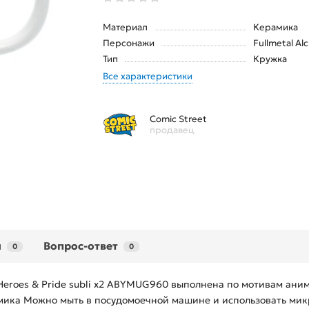
Материал
Керамика
Персонажи
Fullmetal Al
Тип
Кружка
Все характеристики
Comic Street
продавец
ы
Вопрос-ответ
0
0
Heroes & Pride subli x2 ABYMUG960 выполнена по мотивам аниме 
мика Можно мыть в посудомоечной машине и использовать микр