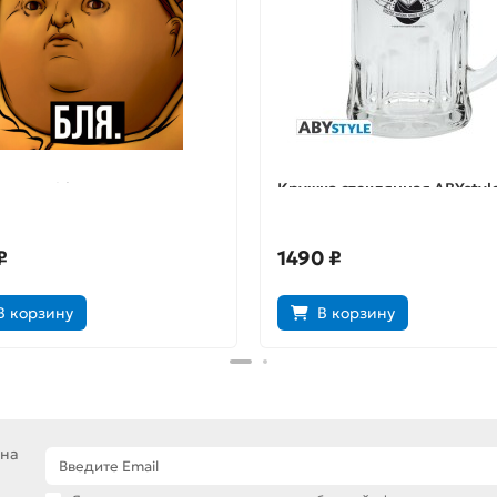
тка «Shit»
Кружка стеклянная ABYstyle
HALO: UNSC ABYVER049
₽
1490 ₽
В корзину
В корзину
 на