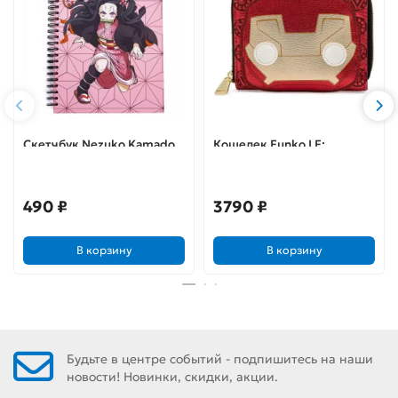
Скетчбук Nezuko Kamado
Кошелек Funko LF:
V1 А5, 60 л. ARTM34
Железный Человек
(Ironman) Марвел (Marvel)
(MVWA0154)
490 ₽
3790 ₽
В корзину
В корзину
Будьте в центре событий - подпишитесь на наши
новости! Новинки, скидки, акции.