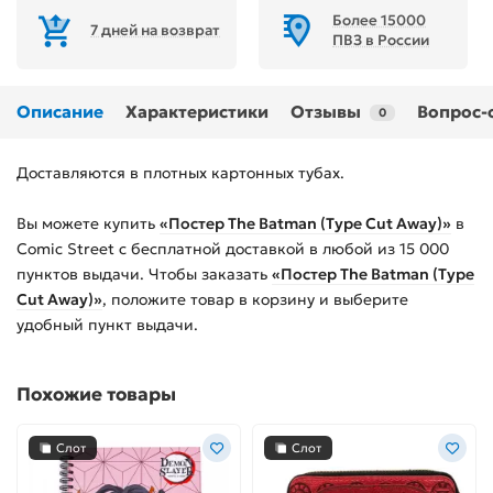
Более 15000
7 дней на возврат
ПВЗ в России
Описание
Характеристики
Отзывы
Вопрос-
0
Доставляются в плотных картонных тубах.
Вы можете купить
«Постер The Batman (Type Cut Away)»
в
Comic Street с бесплатной доставкой в любой из
15 000
пунктов выдачи. Чтобы заказать
«Постер The Batman (Type
Cut Away)»
, положите товар в корзину и выберите
удобный пункт выдачи.
Похожие товары
Слот
Слот