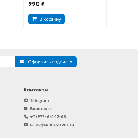
990 ₽
990 ₽
В корзину
В к
Оформить подписку
Контакты
Telegram
Вконтакте
+7 (977) 641-12-68
sales@comicstreet.ru