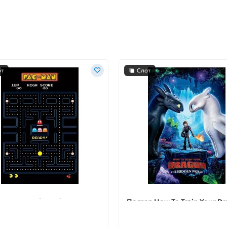
от
Слот
р Pac-Man (Maze) A1
Постер How To Train Your D
(One Sheet) А1