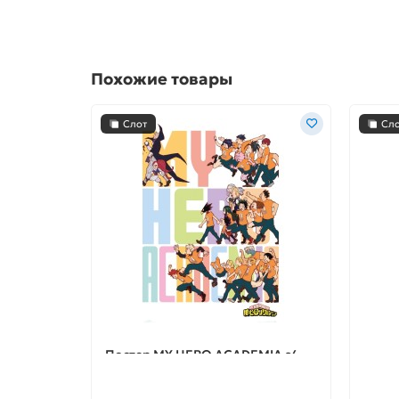
Похожие товары
Слот
Сл
Постер MY HERO ACADEMIA s4
Посте
key art 3 А1