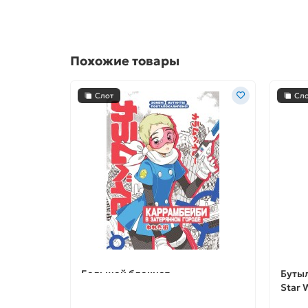
Похожие товары
Слот
Сл
Большой блокнот
Бутыл
"КАРРАМБЕЙБИ в затерянном
Star 
городе. Манга"
Drink