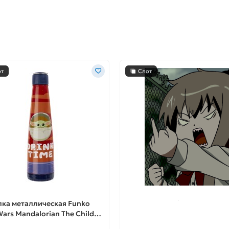
от
Слот
ка металлическая Funko
Открытка Fuck U
Wars Mandalorian The Child
 Time Metal Water Bottle UT-