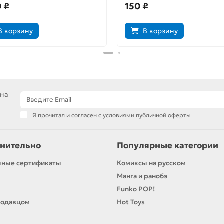
497
 ₽
150 ₽
В корзину
В корзину
 на
Я прочитал и согласен с условиями публичной оферты
нительно
Популярные категории
чные сертификаты
Комиксы на русском
Манга и ранобэ
Funko POP!
родавцом
Hot Toys