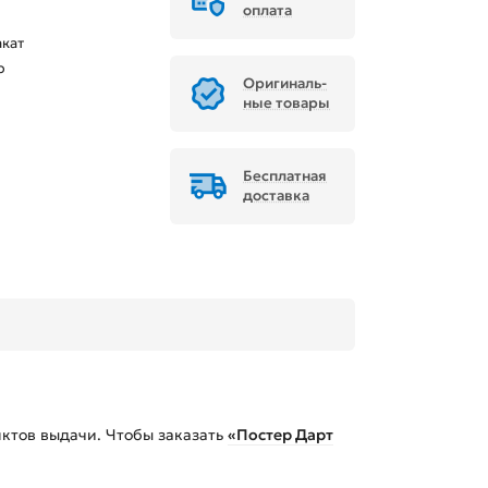
оплата
акат
р
Ори­ги­наль­
ные товары
Бесплатная
доставка
ктов выдачи. Чтобы заказать
«Постер Дарт