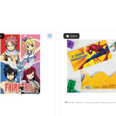
от
Слот
р Fairy Tail А1 № 199
Открытка-конверт для дене
Днем рождения», Человек-