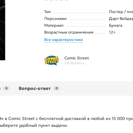
Тип
Постер / пл
Персонажи
Дарт Вейде
Материал
Бумага
Возрастные ограничения
12+
Все характеристики
Comic Street
продавец
ы
Вопрос-ответ
0
0
0»
в Comic Street с бесплатной доставкой в любой из
15 000
пун
 выберите удобный пункт выдачи.