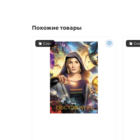
Похожие товары
Слот
Сл
Постер Doctor Who А1 № 195
Посте