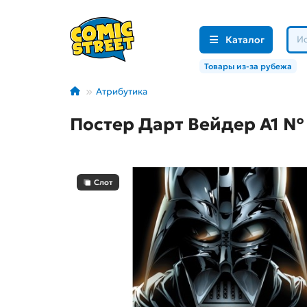
Каталог
Товары из-за рубежа
Атрибутика
Постер Дарт Вейдер А1 №
Слот