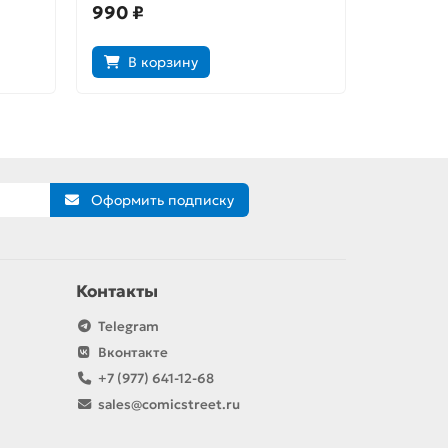
990 ₽
990 ₽
В корзину
В к
Оформить подписку
Контакты
Telegram
Вконтакте
+7 (977) 641-12-68
sales@comicstreet.ru