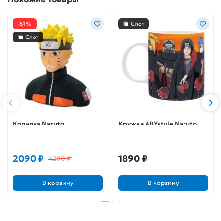
-51%
Слот
Слот
Копилка Naruto
Кружка ABYstyle Naruto
Shippunden Naruto
Shippuden Mug 320 ml
ABYBUS010
Akatsuki subli box x2
ABYMUG125
2090 ₽
1890 ₽
4290 ₽
В корзину
В корзину