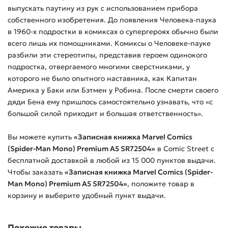
выпускать паутину из рук с использованием прибора
собственного изобретения. До появления Человека-паука
в 1960-х подростки в комиксах о супергероях обычно были
всего лишь их помощниками. Комиксы о Человеке-пауке
разбили эти стереотипы, представив героем одинокого
подростка, отвергаемого многими сверстниками, у
которого не было опытного наставника, как Капитан
Америка у Баки или Бэтмен у Робина. После смерти своего
дяди Бена ему пришлось самостоятельно узнавать, что «с
большой силой приходит и большая ответственность».
Вы можете купить
«Записная книжка Marvel Comics
(Spider-Man Mono) Premium A5 SR72504»
в Comic Street с
бесплатной доставкой в любой из
15 000
пунктов выдачи.
Чтобы заказать
«Записная книжка Marvel Comics (Spider-
Man Mono) Premium A5 SR72504»
, положите товар в
корзину и выберите удобный пункт выдачи.
Похожие товары