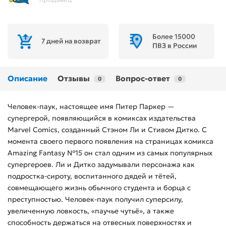
Более 15000
7 дней на возврат
ПВЗ в России
Описание
Отзывы
Вопрос-ответ
0
0
Человек-паук, настоящее имя Питер Паркер —
супергерой, появляющийся в комиксах издательства
Marvel Comics, созданный Стэном Ли и Стивом Дитко. С
момента своего первого появления на страницах комикса
Amazing Fantasy №15 он стал одним из самых популярных
супергероев. Ли и Дитко задумывали персонажа как
подростка-сироту, воспитанного дядей и тётей,
совмещающего жизнь обычного студента и борца с
преступностью. Человек-паук получил суперсилу,
увеличенную ловкость, «паучье чутьё», а также
способность держаться на отвесных поверхностях и