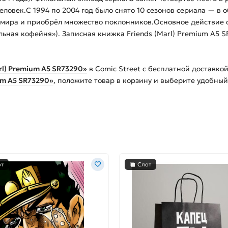
еловек.С 1994 по 2004 год было снято 10 сезонов сериала — в
 мира и приобрёл множество поклонников.Основное действие 
льная кофейня»). Записная книжка Friends (Marl) Premium A5 
rl) Premium A5 SR73290»
в Comic Street с бесплатной доставко
um A5 SR73290»
, положите товар в корзину и выберите удобный
от
Слот