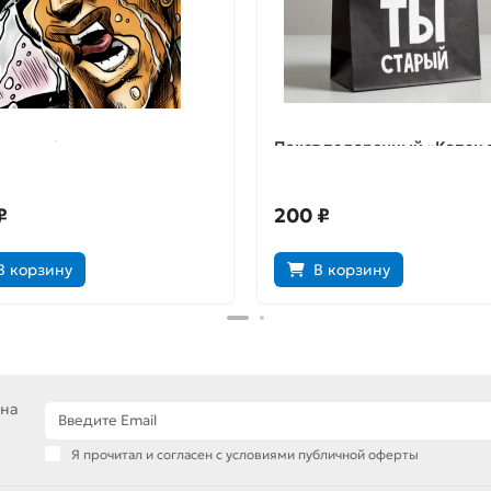
тка Jojo
Пакет подарочный «Капец 
старый»
₽
200 ₽
В корзину
В корзину
 на
Я прочитал и согласен с условиями публичной оферты