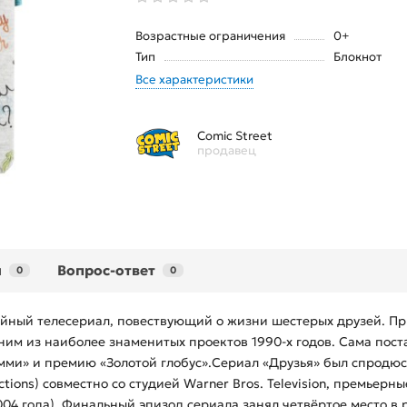
Возрастные ограничения
0+
Тип
Блокнот
Все характеристики
Comic Street
продавец
ы
Вопрос-ответ
0
0
дийный телесериал, повествующий о жизни шестерых друзей. П
ним из наиболее знаменитых проектов 1990-х годов. Сама пост
«Эмми» и премию «Золотой глобус».Сериал «Друзья» был спро
ctions) совместно со студией Warner Bros. Television, премье
2004 года). Финальный эпизод сериала занял четвёртое место в