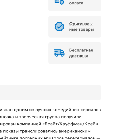
оплата
Ори­ги­наль­
ные товары
Бесплатная
доставка
ризнан одним из лучших комедийных сериалов
ановка и творческая группа получили
дюсирован компанией «Брайт/Кауффман/Крейн
рные показы транслировались американским
 рейтинге последних эпизодов телесериалов —