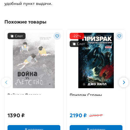
удобный пункт выдачи.
Похожие товары
Слот
-22%
Слот
Война vs Детство
Призрак Страны
Рождества и другие
истории
1390 ₽
2190 ₽
2790 ₽
В корзину
В корзину