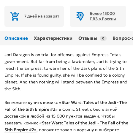
Более 15000
7 дней на возврат
ПВЗ в России
Описание
Характеристики
Отзывы
Вопрос-
0
Jori Daragon is on trial for offenses against Empress Teta's
government. But far from being a lawbreaker, Jori is trying to
reach the Empress, to warn her of the dark plans of the Sith
Empire. If she is found guilty, she will be confined to a colony
planet. And then nothing will stand between the Empress and
the Sith.
Вы можете купить
комикс
«Star Wars: Tales of the Jedi - The
Fall of the Sith Empire #2»
в Comic Street с бесплатной
доставкой в любой из
15 000
пунктов выдачи. Чтобы
заказать
комикс
«Star Wars: Tales of the Jedi - The Fall of the
Sith Empire #2»
, положите товар в корзину и выберите