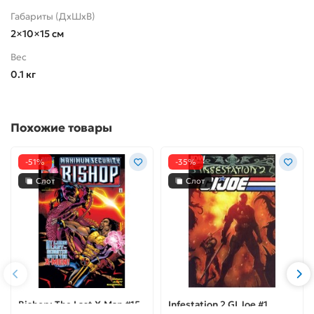
Габариты (ДхШхВ)
2×10×15 см
Вес
0.1 кг
Похожие товары
-51%
-35%
Слот
Слот
Bishop: The Last X-Man #15
Infestation 2 GI Joe #1