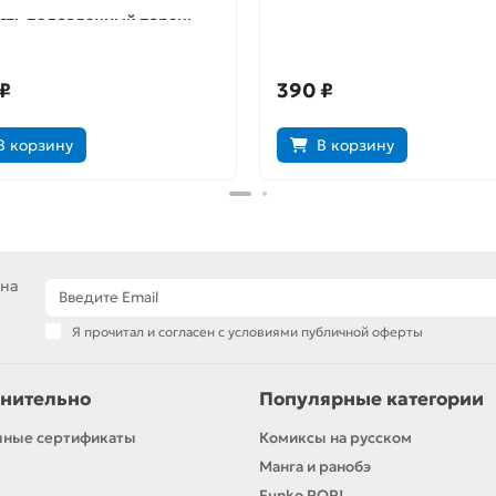
сть подавленный парень.
Дверь
к 11 (Обложка А)
₽
390 ₽
В корзину
В корзину
 на
Я прочитал и согласен с условиями публичной оферты
нительно
Популярные категории
чные сертификаты
Комиксы на русском
Манга и ранобэ
Funko POP!