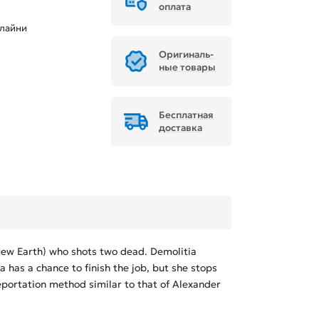
оплата
лайни
Ори­ги­наль­
ные товары
Бесплатная
доставка
New Earth) who shots two dead. Demolitia
 has a chance to finish the job, but she stops
eportation method similar to that of Alexander