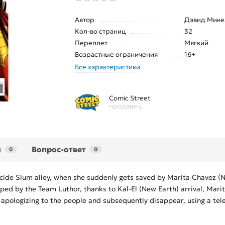
Автор
Дэвид Мике
Кол-во страниц
32
Переплет
Мягкий
Возрастные ограничения
16+
Все характеристики
Comic Street
продавец
ы
Вопрос-ответ
0
0
icide Slum alley, when she suddenly gets saved by Marita Chavez (
ped by the Team Luthor, thanks to Kal-El (New Earth) arrival, Marita
 apologizing to the people and subsequently disappear, using a tel