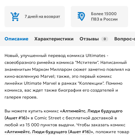
Более 15000
7 дней на возврат
ПВЗ в России
Описание
Характеристики
Отзывы
Вопрос-
0
Новый, улучшенный перевод комикса Ultimates -
своеобразного римейка комикса "Мстители". Написанный
знаменитым Марком Милларом сюжет заметно повлиял на
кино-вселенную Marvel; также, это первый комикс
линейки Ultimate Marvel в рамках "Коллекции". Помимо
комикса, вас ждет также биография его создателей и
галерея героев.
Вы можете купить
комикс
«Алтимейтс. Люди будущего
(Ашет #16)»
в Comic Street с бесплатной доставкой в
любой из
15 000
пунктов выдачи. Чтобы заказать
комикс
«Алтимейтс. Люди будущего (Ашет #16)»
, положите товар