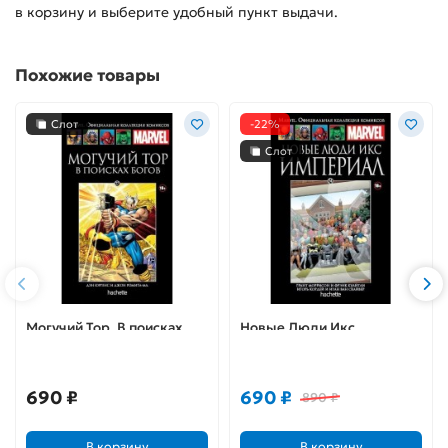
в корзину и выберите удобный пункт выдачи.
Похожие товары
Слот
-22%
Слот
Могучий Тор. В поисках
Новые Люди Икс.
Богов (Ашет #27)
Империал (Ашет #34)
690 ₽
690 ₽
890 ₽
В корзину
В корзину