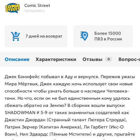
Comic Street
продавец
Более 15000
7 дней на возврат
ПВЗ в России
Описание
Характеристики
Отзывы
Вопрос-
0
Джек Бонифейс побывал в Аду и вернулся. Пережив ужасы
Мира Мёртвых, Джек каждую ночь использует свои новые
способности чтобы узнать больше о наследии Человека-
тени. Но что, если он не был единственным кому удалось
сбежать обратно на Землю? В сборник вошли выпуски
SHADOWMAN # 5-9 от таких знаменитых создателей как
Джастин Джордан (Странный талант Лютера Строуда),
Патрик Зерчер (Капитан Америка), Ли Гарбетт (Икс-О
Воин), Нил Эдвардс (Тёмные Мстители) и другие, прыгайте