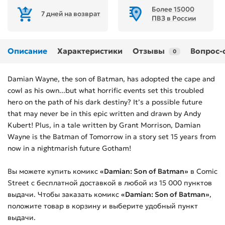
Более 15000
7 дней на возврат
ПВЗ в России
Описание
Характеристики
Отзывы
Вопрос-
0
Damian Wayne, the son of Batman, has adopted the cape and
cowl as his own...but what horrific events set this troubled
hero on the path of his dark destiny? It’s a possible future
that may never be in this epic written and drawn by Andy
Kubert! Plus, in a tale written by Grant Morrison, Damian
Wayne is the Batman of Tomorrow in a story set 15 years from
now in a nightmarish future Gotham!
Вы можете купить
комикс
«Damian: Son of Batman»
в Comic
Street с бесплатной доставкой в любой из
15 000
пунктов
выдачи. Чтобы заказать
комикс
«Damian: Son of Batman»
,
положите товар в корзину и выберите удобный пункт
выдачи.