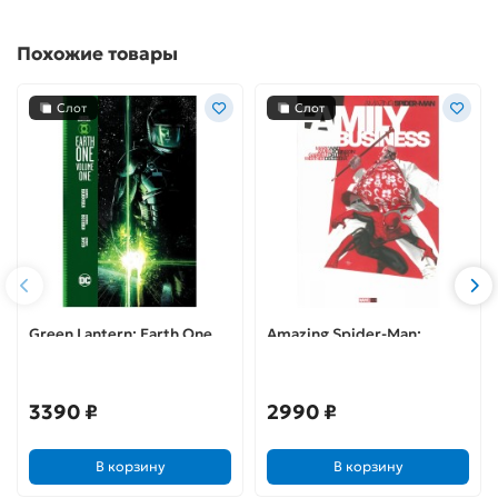
Похожие товары
Слот
Слот
Green Lantern: Earth One.
Amazing Spider-Man:
Vol. 1
Family Business
3390 ₽
2990 ₽
В корзину
В корзину