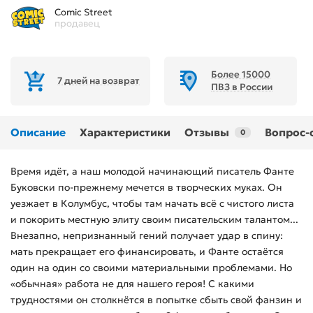
Comic Street
продавец
Более 15000
7 дней на возврат
ПВЗ в России
Описание
Характеристики
Отзывы
Вопрос-
0
Время идёт, а наш молодой начинающий писатель Фанте
Буковски по-прежнему мечется в творческих муках. Он
уезжает в Колумбус, чтобы там начать всё с чистого листа
и покорить местную элиту своим писательским талантом...
Внезапно, непризнанный гений получает удар в спину:
мать прекращает его финансировать, и Фанте остаётся
один на один со своими материальными проблемами. Но
«обычная» работа не для нашего героя! С какими
трудностями он столкнётся в попытке сбыть свой фанзин и