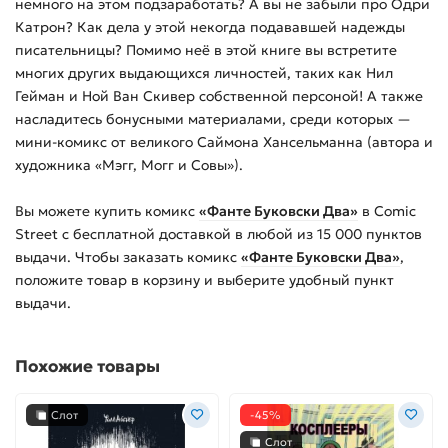
немного на этом подзаработать? А вы не забыли про Одри
Катрон? Как дела у этой некогда подававшей надежды
писательницы? Помимо неё в этой книге вы встретите
многих других выдающихся личностей, таких как Нил
Гейман и Ной Ван Скивер собственной персоной! А также
насладитесь бонусными материалами, среди которых —
мини-комикс от великого Саймона Хансельманна (автора и
художника «Мэгг, Могг и Совы»).
Вы можете купить
комикс
«Фанте Буковски Два»
в Comic
Street с бесплатной доставкой в любой из
15 000
пунктов
выдачи. Чтобы заказать
комикс
«Фанте Буковски Два»
,
положите товар в корзину и выберите удобный пункт
выдачи.
Похожие товары
Слот
-45%
Слот