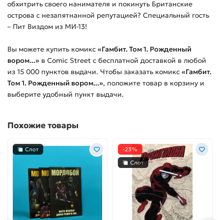
обхитрить своего нанимателя и покинуть Британские
острова с незапятнанной репутацией? Специальный гость
– Пит Виздом из МИ-13!
Вы можете купить
комикс
«Гамбит. Том 1. Рожденный
вором...»
в Comic Street с бесплатной доставкой в любой
из
15 000
пунктов выдачи. Чтобы заказать
комикс
«Гамбит.
Том 1. Рожденный вором...»
, положите товар в корзину и
выберите удобный пункт выдачи.
Похожие товары
Слот
-23%
Слот