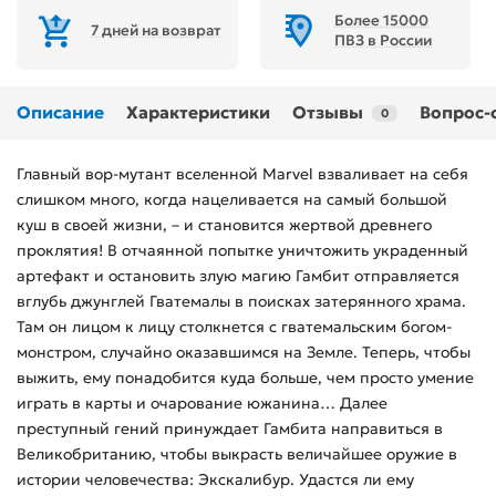
Более 15000
7 дней на возврат
ПВЗ в России
Описание
Характеристики
Отзывы
Вопрос-
0
Главный вор-мутант вселенной Marvel взваливает на себя
слишком много, когда нацеливается на самый большой
куш в своей жизни, – и становится жертвой древнего
проклятия! В отчаянной попытке уничтожить украденный
артефакт и остановить злую магию Гамбит отправляется
вглубь джунглей Гватемалы в поисках затерянного храма.
Там он лицом к лицу столкнется с гватемальским богом-
монстром, случайно оказавшимся на Земле. Теперь, чтобы
выжить, ему понадобится куда больше, чем просто умение
играть в карты и очарование южанина… Далее
преступный гений принуждает Гамбита направиться в
Великобританию, чтобы выкрасть величайшее оружие в
истории человечества: Экскалибур. Удастся ли ему