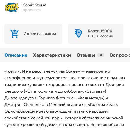
Comic Street
продавец
Более 15000
7 дней на возврат
ПВЗ в России
Описание
Характеристики
Отзывы
Вопрос-
0
«Гоетия: И не расстанемся мы более» — невероятно
атмосферное и жуткоуморительное приключение в лучших
традициях культовых хорроров прошлого века от Дмитрия
Елецкого («От вторника и до субботы», «Застава»)
Джазендапуса («Горилла Фрэнсис», «Хальмстад») и
Дмитрия Осипенко («Медный всадник», «Голограмма»).
Однойроковой ночью заблудший путник нарушает
спокойствие семейной пары, которая сбежала от мирской
суеты в крошечный домик на краю света. Но не ошибся ли