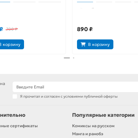
крутизну
Чёрный жук. Выхода нет
₽
890 ₽
700 ₽
В корзину
В корзину
 на
Я прочитал и согласен с условиями публичной оферты
нительно
Популярные категории
чные сертификаты
Комиксы на русском
Манга и ранобэ