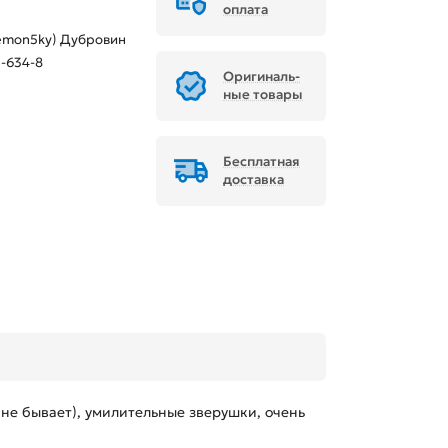
оплата
emon5ky) Дубровин
-634-8
Ори­ги­наль­
ные товары
Бесплатная
доставка
 не бывает), умилительные зверушки, очень