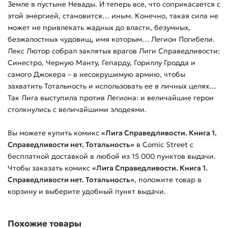
Земле в пустыне Невады. И теперь все, что соприкасается с
этой энергией, становится… иным. Конечно, такая сила не
может не привлекать жадных до власти, безумных,
безжалостных чудовищ, имя которым… Легион Погибели.
Лекс Лютор собрал заклятых врагов Лиги Справедливости:
Синестро, Черную Манту, Гепарду, Гориллу Гродда и
самого Джокера – в несокрушимую армию, чтобы
захватить Тотальность и использовать ее в личных целях…
Так Лига выступила против Легиона: и величайшие герои
столкнулись с величайшими злодеями.
Вы можете купить
комикс
«Лига Справедливости. Книга 1.
Справедливости нет. Тотальность»
в Comic Street с
бесплатной доставкой в любой из
15 000
пунктов выдачи.
Чтобы заказать
комикс
«Лига Справедливости. Книга 1.
Справедливости нет. Тотальность»
, положите товар в
корзину и выберите удобный пункт выдачи.
Похожие товары