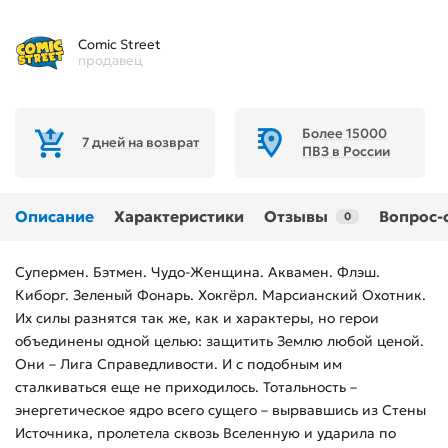
Comic Street
продавец
Более 15000
7 дней на возврат
ПВЗ в России
Описание
Характеристики
Отзывы
Вопрос-
0
Супермен. Бэтмен. Чудо-Женщина. Аквамен. Флэш.
Киборг. Зеленый Фонарь. Хокгёрл. Марсианский Охотник.
Их силы разнятся так же, как и характеры, но герои
объединены одной целью: защитить Землю любой ценой.
Они – Лига Справедливости. И с подобным им
сталкиваться еще не приходилось. Тотальность –
энергетическое ядро всего сущего – вырвавшись из Стены
Источника, пролетела сквозь Вселенную и ударила по