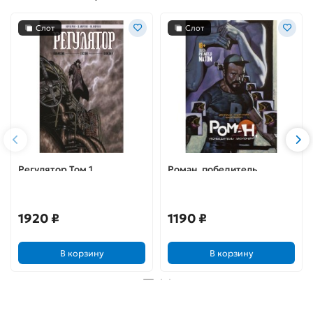
Слот
Слот
Регулятор Том 1.
Роман, победитель
«Амброзия». «Гестия».
ласточек. Драки и любовь
«Офидия»
(твёрдый переплёт)
1920 ₽
1190 ₽
В корзину
В корзину