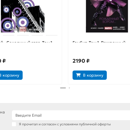
й - Соколиный глаз. Том 1.
Гамбит. Том 1. Рожденный
 оружием
вором...
 ₽
2190 ₽
В корзину
В корзину
 на
Я прочитал и согласен с условиями публичной оферты