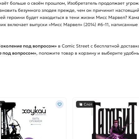
наёт больше о своём прошлом, Изобретатель продолжает угрож
новить безумного злодея прежде, чем он причинит настоящий в
шей героини будет находиться в тени жизни Мисс Марвел? Кама
ник включает выпуски «Мисс Марвел» (2014) #6–11, написанны
 Поколение под вопросом»
в Comic Street с бесплатной достав
е под вопросом»
, положите товар в корзину и выберите удобн
от
Слот