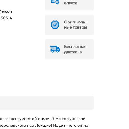
оплата
Уилсон
-505-4
Ори­ги­наль­
ные товары
Бесплатная
доставка
осомаха сумеет ей помочь? Но только если
оролевского пса Локджо! Но для чего он на