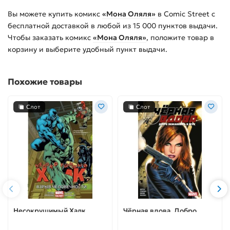
Вы можете купить
комикс
«Мона Оляля»
в Comic Street с
бесплатной доставкой в любой из
15 000
пунктов выдачи.
Чтобы заказать
комикс
«Мона Оляля»
, положите товар в
корзину и выберите удобный пункт выдачи.
Похожие товары
Слот
Слот
Несокрушимый Халк.
Чёрная вдова. Добро
Книга 4. Взрыв
пожаловать в игру
человечности