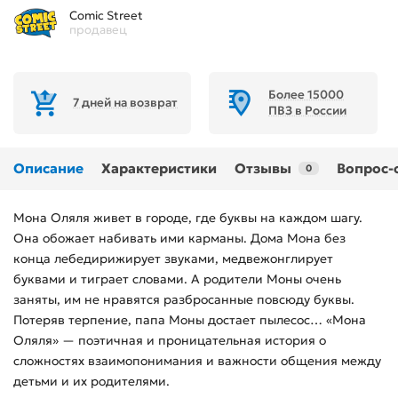
Comic Street
продавец
Более 15000
7 дней на возврат
ПВЗ в России
Описание
Характеристики
Отзывы
Вопрос-
0
Мона Оляля живет в городе, где буквы на каждом шагу.
Она обожает набивать ими карманы. Дома Мона без
конца лебедирижирует звуками, медвежонглирует
буквами и тиграет словами. А родители Моны очень
заняты, им не нравятся разбросанные повсюду буквы.
Потеряв терпение, папа Моны достает пылесос… «Мона
Оляля» — поэтичная и проницательная история о
сложностях взаимопонимания и важности общения между
детьми и их родителями.