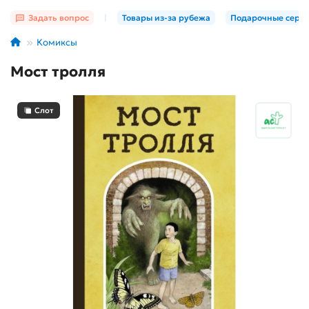
Задать вопрос
|
Товары из-за рубежа
Подарочные серт
Комиксы
Мост тролля
Слот