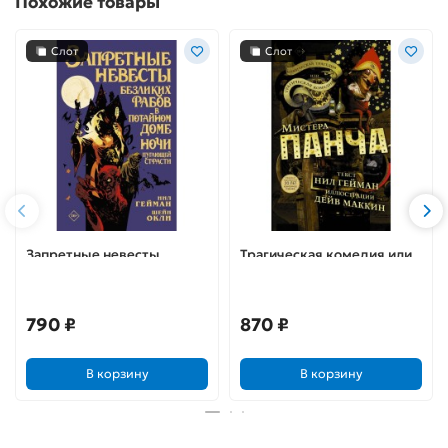
Похожие товары
Слот
Слот
Запретные невесты
Трагическая комедия или
безликих рабов в
комическая трагедия
потайном доме ночи
мистера Панча
пугающей страсти
790 ₽
870 ₽
В корзину
В корзину