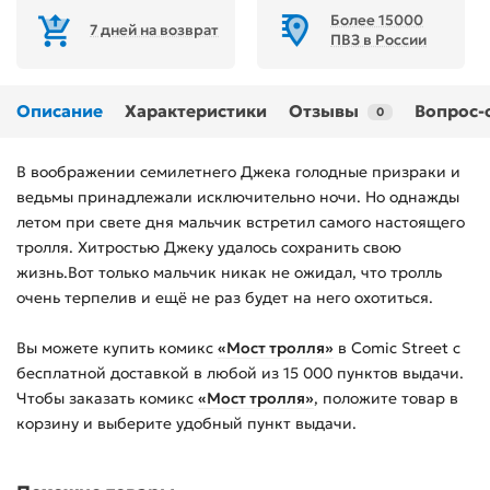
Более 15000
7 дней на возврат
ПВЗ в России
Описание
Характеристики
Отзывы
Вопрос-
0
В воображении семилетнего Джека голодные призраки и
ведьмы принадлежали исключительно ночи. Но однажды
летом при свете дня мальчик встретил самого настоящего
тролля. Хитростью Джеку удалось сохранить свою
жизнь.Вот только мальчик никак не ожидал, что тролль
очень терпелив и ещё не раз будет на него охотиться.
Вы можете купить
комикс
«Мост тролля»
в Comic Street с
бесплатной доставкой в любой из
15 000
пунктов выдачи.
Чтобы заказать
комикс
«Мост тролля»
, положите товар в
корзину и выберите удобный пункт выдачи.