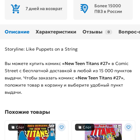
Более 15000
7 дней на возврат
ПВЗ в России
Описание
Характеристики
Отзывы
Вопрос-
0
Storyline: Like Puppets on a String
Вы можете купить
комикс
«New Teen Titans #27»
в Comic
Street с бесплатной доставкой в любой из
15 000
пунктов
выдачи. Чтобы заказать
комикс
«New Teen Titans #27»
,
положите товар в корзину и выберите удобный пункт
выдачи.
Похожие товары
Слот
Слот