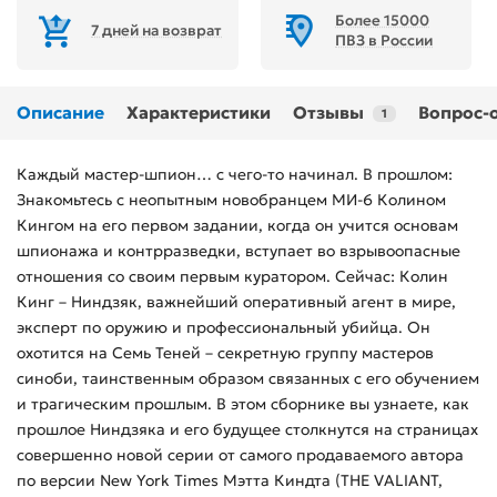
Более 15000
7 дней на возврат
ПВЗ в России
Описание
Характеристики
Отзывы
Вопрос-
1
Каждый мастер-шпион… с чего-то начинал. В прошлом:
Знакомьтесь с неопытным новобранцем МИ-6 Колином
Кингом на его первом задании, когда он учится основам
шпионажа и контрразведки, вступает во взрывоопасные
отношения со своим первым куратором. Сейчас: Колин
Кинг – Ниндзяк, важнейший оперативный агент в мире,
эксперт по оружию и профессиональный убийца. Он
охотится на Семь Теней – секретную группу мастеров
синоби, таинственным образом связанных с его обучением
и трагическим прошлым. В этом сборнике вы узнаете, как
прошлое Ниндзяка и его будущее столкнутся на страницах
совершенно новой серии от самого продаваемого автора
по версии New York Times Мэтта Киндта (THE VALIANT,