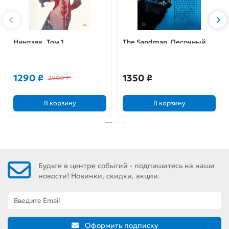
Ниндзяк. Том 1.
The Sandman. Песочный
Оружейник
Человек. Книга 8. У конца
(Лимитированная
миров
обложка)
1290 ₽
1350 ₽
1990 ₽
В корзину
В корзину
Будьте в центре событий - подпишитесь на наши
новости! Новинки, скидки, акции.
Оформить подписку