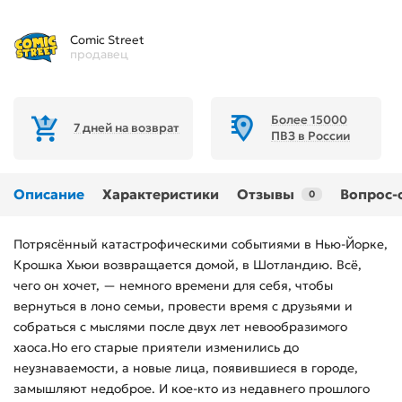
Comic Street
продавец
Более 15000
7 дней на возврат
ПВЗ в России
Описание
Характеристики
Отзывы
Вопрос-
0
Потрясённый катастрофическими событиями в Нью-Йорке,
Крошка Хьюи возвращается домой, в Шотландию. Всё,
чего он хочет, — немного времени для себя, чтобы
вернуться в лоно семьи, провести время с друзьями и
собраться с мыслями после двух лет невообразимого
хаоса.Но его старые приятели изменились до
неузнаваемости, а новые лица, появившиеся в городе,
замышляют недоброе. И кое-кто из недавнего прошлого