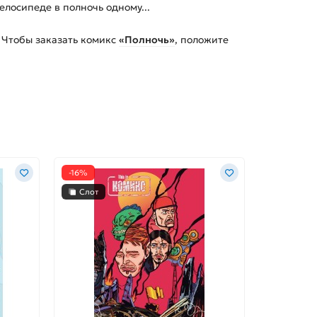
елосипеде в полночь одному...
 Чтобы заказать
комикс
«Полночь»
, положите
-16%
-35%
Слот
Слот