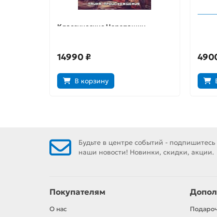
Классические Черепашки-
Дэдп
Ниндзя. Книга 1. Тайна
происхождения
14990 ₽
490
В корзину
Будьте в центре событий - подпишитесь
наши новости! Новинки, скидки, акции.
Покупателям
Допол
О нас
Подаро