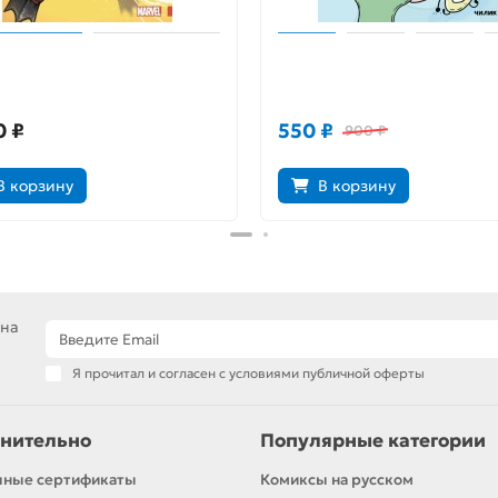
ул Утка
Что же я натворил…
0 ₽
550 ₽
900 ₽
В корзину
В корзину
 на
Я прочитал и согласен с условиями публичной оферты
нительно
Популярные категории
чные сертификаты
Комиксы на русском