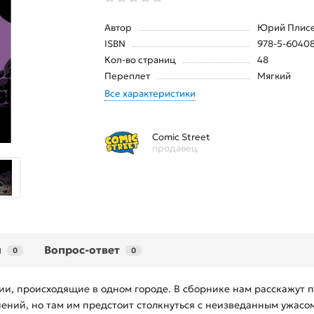
Автор
Юрий Плис
ISBN
978-5-60408
Кол-во страниц
48
Переплет
Мягкий
Все характеристики
Comic Street
продавец
ы
Вопрос-ответ
0
0
рии, происходящие в одном городе. В сборнике нам расскажут п
ний, но там им предстоит столкнуться с неизведанным ужасом