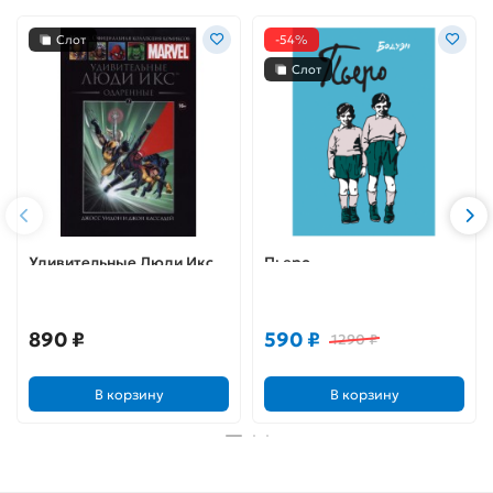
Слот
-54%
Слот
Удивительные Люди Икс.
Пьеро
Одаренные (Ашет #2)
890 ₽
590 ₽
1290 ₽
В корзину
В корзину