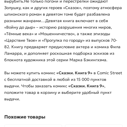
вырубить.Не только погони и перестрелки ожидают
Золушку, как и других героев «Сказок», поэтому атмосфера
шпионского роман в девятом томе будет разбавлена
разными жанрами…Девятая книга включает в себя
«Войну до дыр» – историю разрушения многих миров,
«Тёмные века» и «Мошенничество», а также эпизоды
«Царствие Твое» и «Прогулка по городу» из выпусков 70-
82. Книгу предваряет предисловие актера и комика Фила
Ламарра, и дополняет роскошная подборка эскизов из
блокнота художника этой серии Марка Бэкингхэма.
Вы можете купить
комикс
«Сказки. Книга 9»
в Comic Street
с бесплатной доставкой в любой из
15 000
пунктов
выдачи. Чтобы заказать
комикс
«Сказки. Книга 9»
,
положите товар в корзину и выберите удобный пункт
выдачи.
Похожие товары