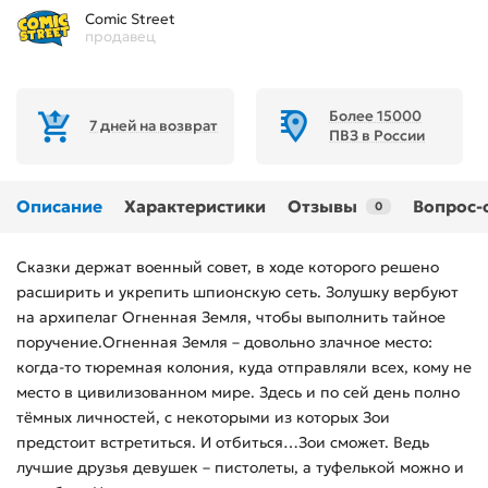
Comic Street
продавец
Более 15000
7 дней на возврат
ПВЗ в России
Описание
Характеристики
Отзывы
Вопрос-
0
Сказки держат военный совет, в ходе которого решено
расширить и укрепить шпионскую сеть. Золушку вербуют
на архипелаг Огненная Земля, чтобы выполнить тайное
поручение.Огненная Земля – довольно злачное место:
когда-то тюремная колония, куда отправляли всех, кому не
место в цивилизованном мире. Здесь и по сей день полно
тёмных личностей, с некоторыми из которых Зои
предстоит встретиться. И отбиться…Зои сможет. Ведь
лучшие друзья девушек – пистолеты, а туфелькой можно и