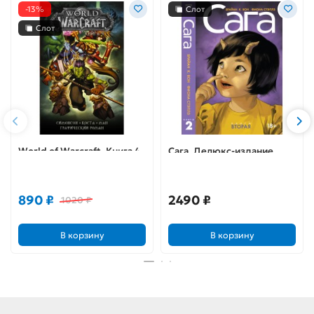
-13%
Слот
Слот
World of Warcraft. Книга 4
Сага. Делюкс-издание.
Книга 2
890 ₽
2490 ₽
1020 ₽
В корзину
В корзину