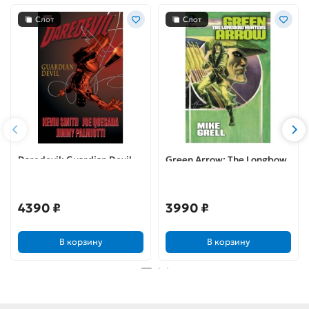
Слот
Слот
Daredevil: Guardian Devil
Green Arrow: The Longbow
Hunters
4390 ₽
3990 ₽
В корзину
В корзину