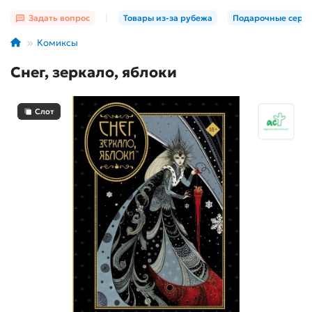
Задать вопрос
|
Товары из-за рубежа
Подарочные серт
Комиксы
Снег, зеркало, яблоки
Слот