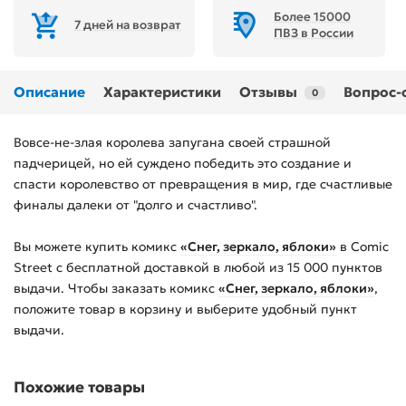
Более 15000
7 дней на возврат
ПВЗ в России
Описание
Характеристики
Отзывы
Вопрос-
0
Вовсе-не-злая королева запугана своей страшной
падчерицей, но ей суждено победить это создание и
спасти королевство от превращения в мир, где счастливые
финалы далеки от "долго и счастливо".
Вы можете купить
комикс
«Снег, зеркало, яблоки»
в Comic
Street с бесплатной доставкой в любой из
15 000
пунктов
выдачи. Чтобы заказать
комикс
«Снег, зеркало, яблоки»
,
положите товар в корзину и выберите удобный пункт
выдачи.
Похожие товары