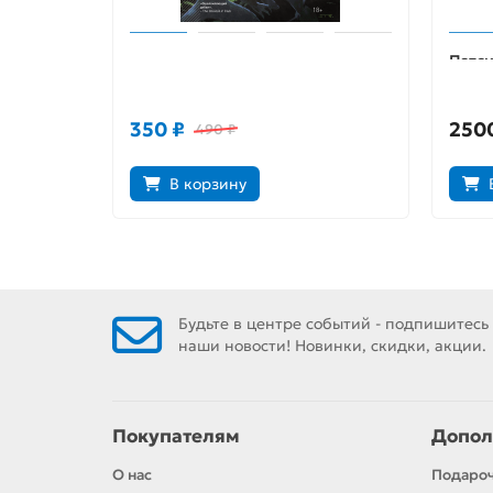
Икс-О Воин. Том 1. Огнем и мечом
Пэтси
кошка
коша
350 ₽
250
490 ₽
В корзину
Будьте в центре событий - подпишитесь
наши новости! Новинки, скидки, акции.
Покупателям
Допол
О нас
Подаро