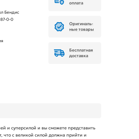
оплата
кл Бендис
87-0-0
Ори­ги­наль­
ные товары
ия
Бесплатная
доставка
ией и суперсилой и вы сможете представить
, что с великой силой должна прийти и