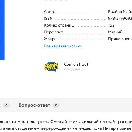
Автор
Брайан Май
ISBN
978-5-99093
Кол-во страниц
152
Переплет
Мягкий
Жанр
Приключен
Все характеристики
Comic Street
продавец
ы
Вопрос-ответ
0
0
лодости много ловушек. Смешайте их с сильной личной трагед
Станьте свидетелем перерождения легенды, пока Питер познаёт