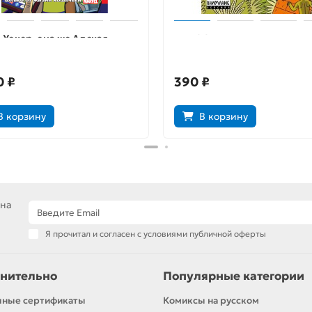
 Уокер, она же Адская
Джефф ищет джунгли
! Том 1. Только от жизни
чьей
0 ₽
390 ₽
В корзину
В корзину
 на
Я прочитал и согласен с условиями публичной оферты
нительно
Популярные категории
чные сертификаты
Комиксы на русском