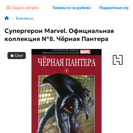
Задать вопрос
|
Товары из-за рубежа
Подарочные серт
Комиксы
Супергерои Marvel. Официальная
коллекция №8. Чёрная Пантера
Слот