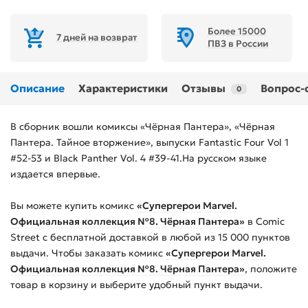
Более 15000
7 дней на возврат
ПВЗ в России
Описание
Характеристики
Отзывы
Вопрос-
0
В сборник вошли комиксы «Чёрная Пантера», «Чёрная
Пантера. Тайное вторжение», выпуски Fantastic Four Vol 1
#52-53 и Black Panther Vol. 4 #39-41.На русском языке
издается впервые.
Вы можете купить
комикс
«Супергерои Marvel.
Официальная коллекция №8. Чёрная Пантера»
в Comic
Street с бесплатной доставкой в любой из
15 000
пунктов
выдачи. Чтобы заказать
комикс
«Супергерои Marvel.
Официальная коллекция №8. Чёрная Пантера»
, положите
товар в корзину и выберите удобный пункт выдачи.