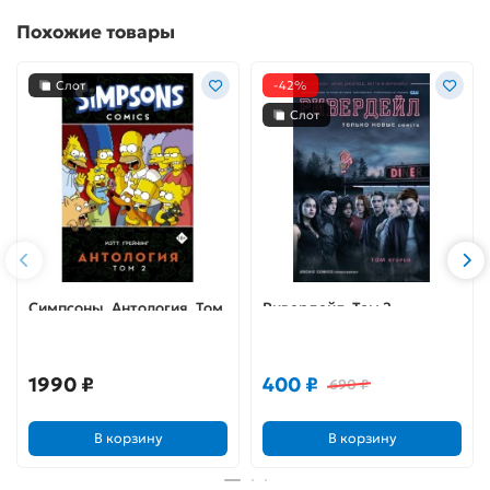
Похожие товары
Слот
-42%
Слот
Симпсоны. Антология. Том
Ривердейл. Том 2
2
1990 ₽
400 ₽
690 ₽
В корзину
В корзину