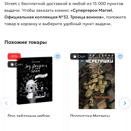
Street с бесплатной доставкой в любой из
15 000
пунктов
выдачи. Чтобы заказать
комикс
«Супергерои Marvel.
Официальная коллекция №32. Троица воинов»
, положите
товар в корзину и выберите удобный пункт выдачи.
Похожие товары
-11%
Слот
Слот
Под звёздным небом:
Подростки Мутанты
учимся наблюдать
Ниндзя Черепашки.
планеты и искать
Микро-серии,