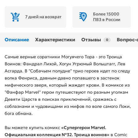
Более 15000
7 дней на возврат
ПВЗ в России
Описание
Характеристики
Отзывы
Вопрос-
0
Самые верные соратники Могуячего Тора - это Троица
Воинов: Фандрал Лихой, Хогун Угрюмый Вольштагг, Лев
Асгарда. В "Собачьем полудне" трио героев идет по следу
волка Фенриса, давным-давно попавшего в застенок
мифического зверя, который жаждет крови. В комиксе из
"Фанфар Marvel" герои путешествуют по разным уголкам
Девяти Царств в поисках приключений, сражаясь с
соблазнами и чудовищами из мифов по воле самого Локи,
бога обмана.
Вы можете купить
комикс
«Супергерои Marvel.
Официальная коллекция №32. Троица воинов»
в Comic