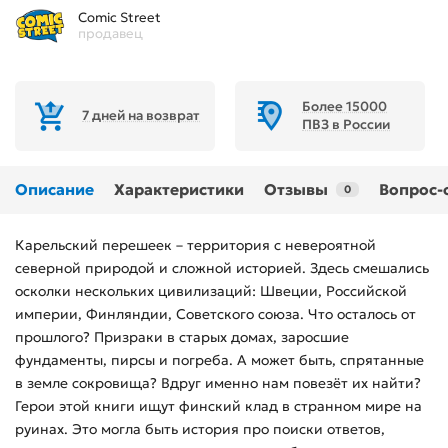
Comic Street
продавец
Более 15000
7 дней на возврат
ПВЗ в России
Описание
Характеристики
Отзывы
Вопрос-
0
Карельский перешеек – территория с невероятной
северной природой и сложной историей. Здесь смешались
осколки нескольких цивилизаций: Швеции, Российской
империи, Финляндии, Советского союза. Что осталось от
прошлого? Призраки в старых домах, заросшие
фундаменты, пирсы и погреба. А может быть, спрятанные
в земле сокровища? Вдруг именно нам повезёт их найти?
Герои этой книги ищут финский клад в странном мире на
руинах. Это могла быть история про поиски ответов,