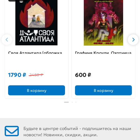
Своя Атлантида (обложка
Графиня Кроули. Охотница
Екатерины Волжиной)
на монстров поневоле
1790 ₽
600 ₽
2450 ₽
В корзину
В корзину
Будьте в центре событий - подпишитесь на наши
новости! Новинки, скидки, акции.