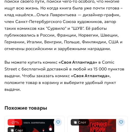
поиски своего пути, поиски чего-то особого, что многие
ищут всю жизнь. Но когда книга была уже почти готова –
клад нашёлся...Ольга Лаврентьева — дизайнер-график,
член Санкт-Петербургского Союза художников, автор
таких комиксов как "Сурвило" и "ШУВ". Её работы
публиковались в России, Франции, Норвегии, Швеции,
Германии, Италии, Венгрии, Польше, Финляндии, США и
отмечены российскими и зарубежными наградами.
Вы можете купить
комикс
«Своя Атлантида»
в Comic
Street с бесплатной доставкой в любой из
15 000
пунктов
выдачи. Чтобы заказать
комикс
«Своя Атлантида»
,
положите товар в корзину и выберите удобный пункт
выдачи.
Похожие товары
-27%
Слот
Слот