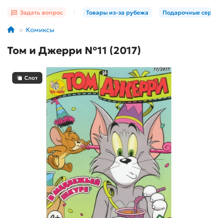
Задать вопрос
|
Товары из-за рубежа
Подарочные серт
Комиксы
Том и Джерри №11 (2017)
Слот