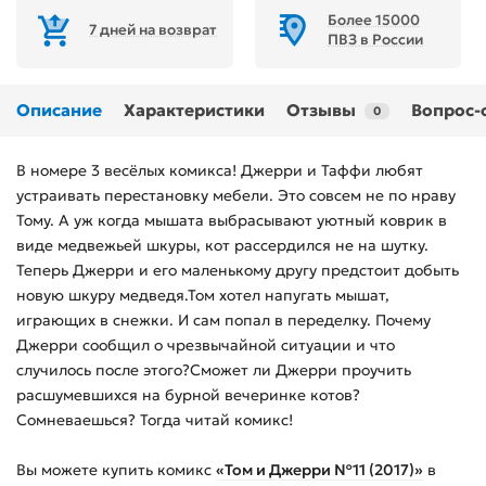
Более 15000
7 дней на возврат
ПВЗ в России
Описание
Характеристики
Отзывы
Вопрос-
0
В номере 3 весёлых комикса! Джерри и Таффи любят
устраивать перестановку мебели. Это совсем не по нраву
Тому. А уж когда мышата выбрасывают уютный коврик в
виде медвежьей шкуры, кот рассердился не на шутку.
Теперь Джерри и его маленькому другу предстоит добыть
новую шкуру медведя.Том хотел напугать мышат,
играющих в снежки. И сам попал в переделку. Почему
Джерри сообщил о чрезвычайной ситуации и что
случилось после этого?Сможет ли Джерри проучить
расшумевшихся на бурной вечеринке котов?
Сомневаешься? Тогда читай комикс!
Вы можете купить
комикс
«Том и Джерри №11 (2017)»
в