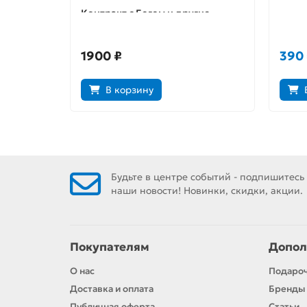
Контракт с Богом и другие
Косп
истории арендного дома
1900 ₽
390
В корзину
Будьте в центре событий - подпишитесь
наши новости! Новинки, скидки, акции.
Покупателям
Допол
О нас
Подаро
Доставка и оплата
Бренды
Публичная оферта
Статьи