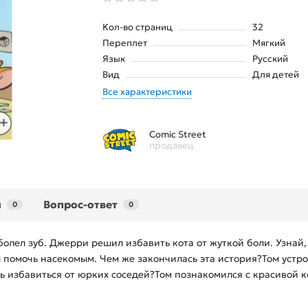
Кол-во страниц
32
Переплет
Мягкий
Язык
Русский
Вид
Для детей
Все характеристики
Comic Street
продавец
ы
Вопрос-ответ
0
0
олел зуб. Джерри решил избавить кота от жуткой боли. Узнай, 
 помочь насекомым. Чем же закончилась эта история?Том устро
ь избавиться от юрких соседей?Том познакомился с красивой ко