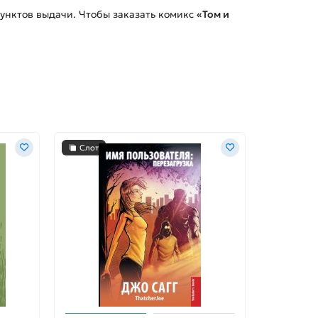
унктов выдачи. Чтобы заказать
комикс
«Том и
Слот
Слот