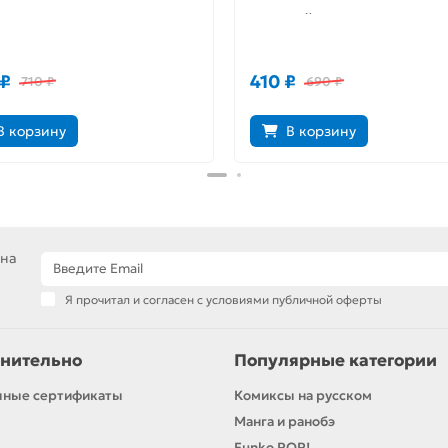
лееры
Зеленый монах
 ₽
410 ₽
710 ₽
690 ₽
В корзину
В корзину
 на
Я прочитал и согласен с условиями публичной оферты
нительно
Популярные категории
чные сертификаты
Комиксы на русском
Манга и ранобэ
Funko POP!