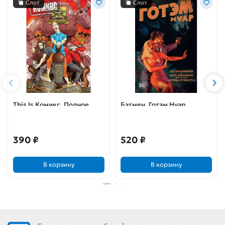
Слот
Слот
This Is Комикс. Полное
Бэтмен. Готэм Нуар
издание
(мягкий переплет)
390 ₽
520 ₽
В корзину
В корзину