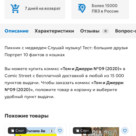
Более 15000
7 дней на возврат
ПВЗ в России
Описание
Характеристики
Отзывы
Вопрос-
0
Пикник с медведем Слушай музыку! Тест: большие друзья
Портрет 10 фактов о кошках
Вы можете купить
комикс
«Том и Джерри №09 (2020)»
в
Comic Street с бесплатной доставкой в любой из
15 000
пунктов выдачи. Чтобы заказать
комикс
«Том и Джерри
№09 (2020)»
, положите товар в корзину и выберите
удобный пункт выдачи.
Похожие товары
Слот
Слот