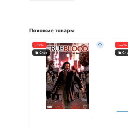
Похожие товары
-25%
-44%
Слот
Сл
True Blood : The Great Revelation
Петл