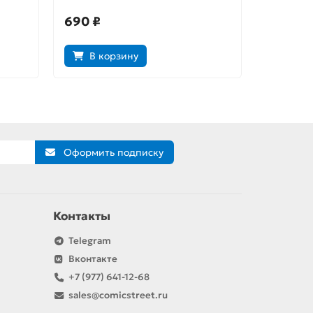
690 ₽
990 ₽
В корзину
В к
Оформить подписку
Контакты
Telegram
Вконтакте
+7 (977) 641-12-68
sales@comicstreet.ru