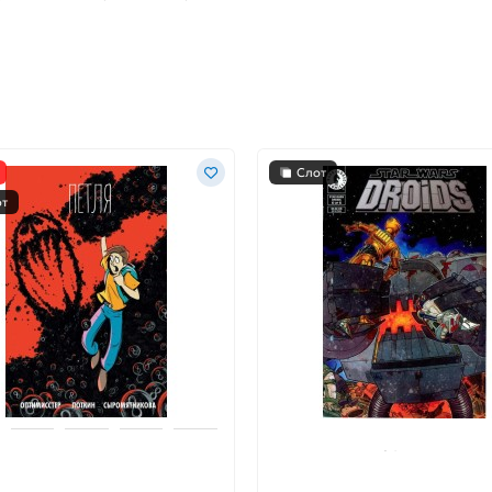
Слот
от
я №1
Star Wars: Droids #6