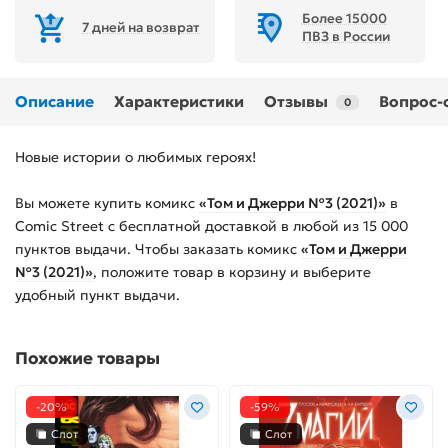
Более 15000
7 дней на возврат
ПВЗ в России
Описание
Характеристики
Отзывы
Вопрос-
0
Новые истории о любимых героях!
Вы можете купить
комикс
«Том и Джерри №3 (2021)»
в
Comic Street с бесплатной доставкой в любой из
15 000
пунктов выдачи. Чтобы заказать
комикс
«Том и Джерри
№3 (2021)»
, положите товар в корзину и выберите
удобный пункт выдачи.
Похожие товары
-20%
-59%
Слот
Слот