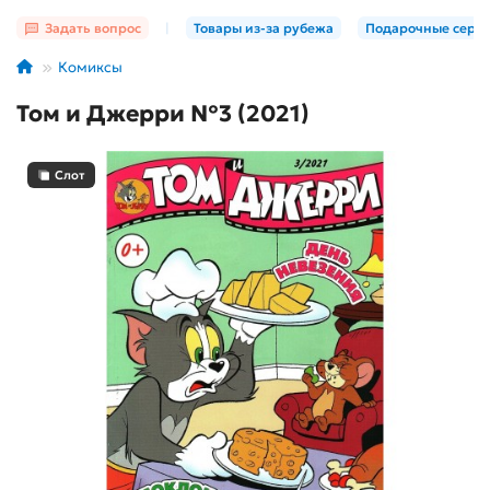
Задать вопрос
|
Товары из-за рубежа
Подарочные серт
Комиксы
Том и Джерри №3 (2021)
Слот