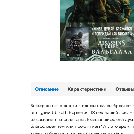
Описание
Характеристики
Отзыв
Бесстрашные викинги в поисках славы бросают в
от студии Ubisoft! Норвегия, IX век нашей эры
из соседнего королевства. Вмешавшись, она дума
благословением или проклятием? А в это время 
краю особое сокровище из тигельной стали...