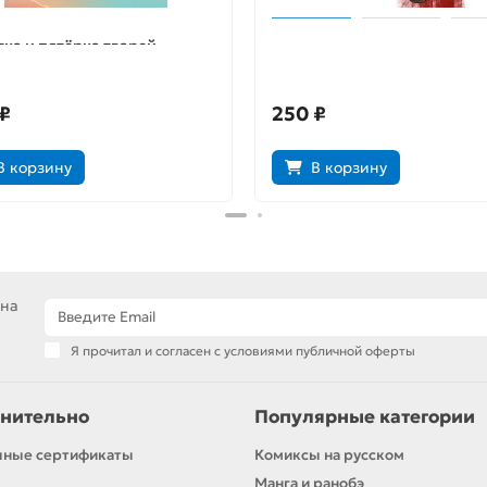
ка и пятёрка тварей.
«БРСРК» Киану Ривза #2
к 3
₽
250 ₽
В корзину
В корзину
 на
Я прочитал и согласен с условиями публичной оферты
нительно
Популярные категории
чные сертификаты
Комиксы на русском
Манга и ранобэ