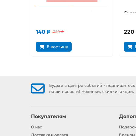
Бесковидница. Хроники бреда
Сирот
Выпус
140 ₽
220 
350 ₽
В корзину
Будьте в центре событий - подпишитесь
наши новости! Новинки, скидки, акции.
Покупателям
Допол
О нас
Подаро
Доставка и оплата
Бренды