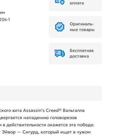
оплата
тин
204-1
Ори­ги­наль­
ные товары
Бесплатная
доставка
ого хита Assassin’s Creed® Вальгалла
одвергается нападению головорезов
м в действительности окажется эта победа:
ат Эйвор — Сигурд, который ищет в чужом