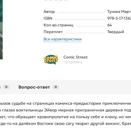
Автор
Tуника Мар
ISBN
978-5-17-136
Кол-во страниц
64
Переплет
Твердый
Все характеристики
Comic Street
продавец
ы
Вопрос-ответ
0
0
ызов судьбе на страницах комикса‑предыстории приключенческ
. На глазах воительницы Эйвор мирная приграничная деревня п
ет, что обращает кровопролитие на пользу себе и клану, но че
где‑то на далёком Востоке свою сагу творит другой викинг, бр