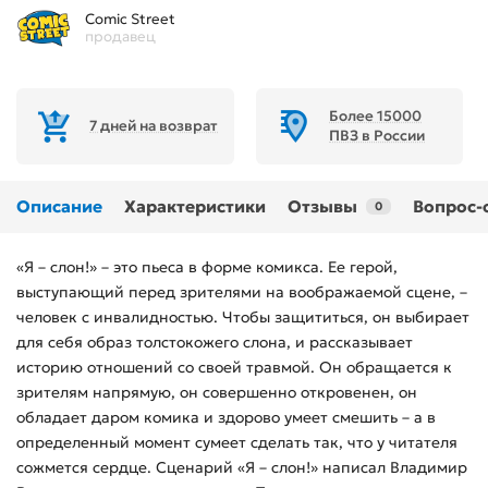
Comic Street
продавец
Более 15000
7 дней на возврат
ПВЗ в России
Описание
Характеристики
Отзывы
Вопрос-
0
«Я – слон!» – это пьеса в форме комикса. Ее герой,
выступающий перед зрителями на воображаемой сцене, –
человек с инвалидностью. Чтобы защититься, он выбирает
для себя образ толстокожего слона, и рассказывает
историю отношений со своей травмой. Он обращается к
зрителям напрямую, он совершенно откровенен, он
обладает даром комика и здорово умеет смешить – а в
определенный момент сумеет сделать так, что у читателя
сожмется сердце. Сценарий «Я – слон!» написал Владимир