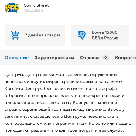
Comic Street
продавец
Более 15000
7 дней на возврат
ПВЗ в России
Описание
Характеристики
Отзывы
Вопрос-
0
Центрум. Центральный мир вселенной, окруженный
лепестками других миров, среди которых и наша Земля.
Когда-то Центрум был велик и силён, но катастрофа
отбросила его в прошлое. Здесь, на перекрестке тысячи
цивилизаций, несет свою вахту Корпус пограничной
стражи, охраняющий границы между мирами... Выбор у
землянина, оказавшегося в Центруме, невелик: стать
контрабандистом или пограничником. Но рано или поздно
приходится решать – что для тебя пограничная служба.