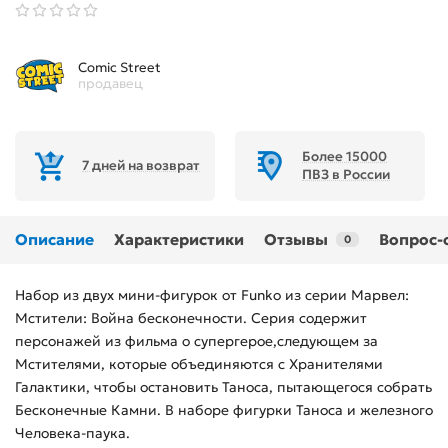
Comic Street
продавец
Более 15000
7 дней на возврат
ПВЗ в России
Описание
Характеристики
Отзывы
Вопрос-
0
Набор из двух мини-фигурок от Funko из серии Марвел:
Мстители: Война бесконечности. Серия содержит
персонажей из фильма о супергерое,следующем за
Мстителями, которые объединяются с Хранителями
Галактики, чтобы остановить Таноса, пытающегося собрать
Бесконечные Камни. В наборе фигурки Таноса и железного
Человека-паука.