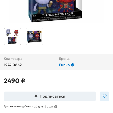
Код товара
Бренд
197410662
Funko
2490 ₽
Подписаться
Доставка из-за рубежа
≈
20 дней
|
США